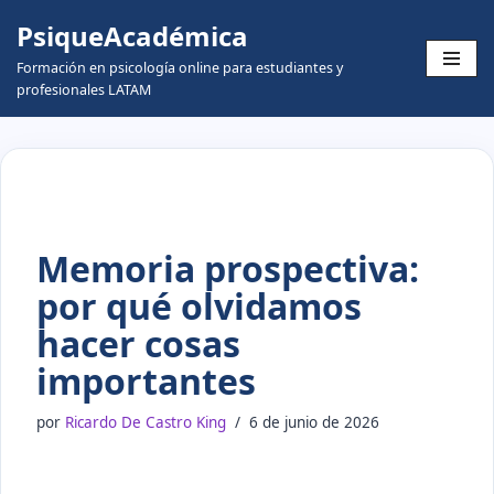
PsiqueAcadémica
Skip
Formación en psicología online para estudiantes y
to
profesionales LATAM
content
Memoria prospectiva:
por qué olvidamos
hacer cosas
importantes
por
Ricardo De Castro King
6 de junio de 2026