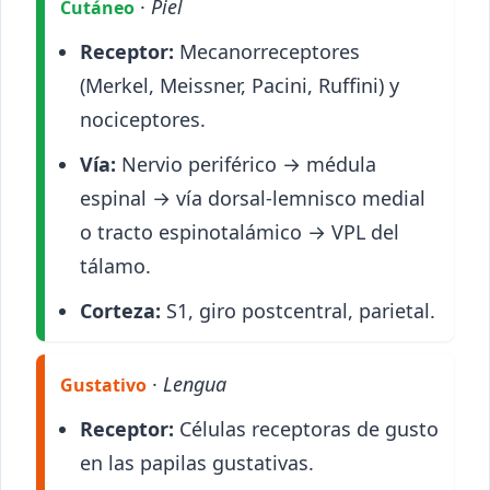
·
Piel
Cutáneo
Receptor:
Mecanorreceptores
(Merkel, Meissner, Pacini, Ruffini) y
nociceptores.
Vía:
Nervio periférico → médula
espinal → vía dorsal-lemnisco medial
o tracto espinotalámico → VPL del
tálamo.
Corteza:
S1, giro postcentral, parietal.
·
Lengua
Gustativo
Receptor:
Células receptoras de gusto
en las papilas gustativas.