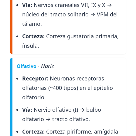
Vía:
Nervios craneales VII, IX y X →
núcleo del tracto solitario → VPM del
tálamo.
Corteza:
Corteza gustatoria primaria,
ínsula.
·
Nariz
Olfativo
Receptor:
Neuronas receptoras
olfatorias (~400 tipos) en el epitelio
olfatorio.
Vía:
Nervio olfativo (I) → bulbo
olfatario → tracto olfativo.
Corteza:
Corteza piriforme, amígdala