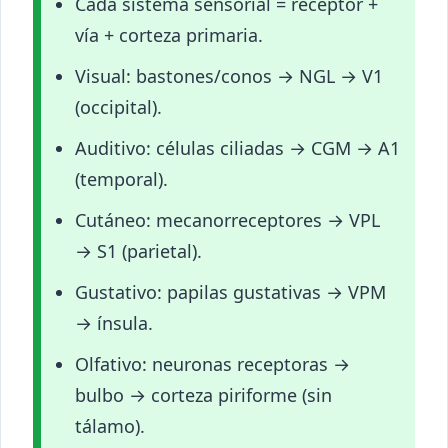
Cada sistema sensorial = receptor +
vía + corteza primaria.
Visual: bastones/conos → NGL → V1
(occipital).
Auditivo: células ciliadas → CGM → A1
(temporal).
Cutáneo: mecanorreceptores → VPL
→ S1 (parietal).
Gustativo: papilas gustativas → VPM
→ ínsula.
Olfativo: neuronas receptoras →
bulbo → corteza piriforme (sin
tálamo).