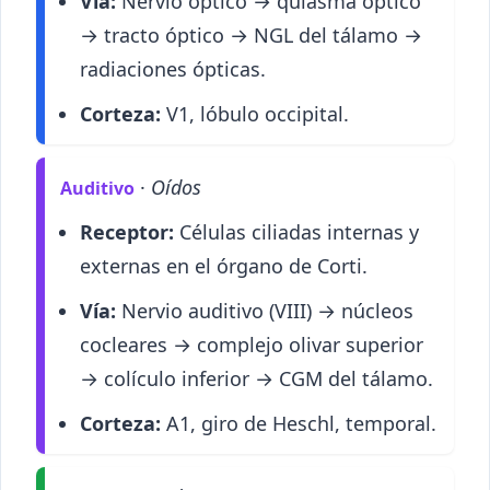
Vía:
Nervio óptico → quiasma óptico
→ tracto óptico → NGL del tálamo →
radiaciones ópticas.
Corteza:
V1, lóbulo occipital.
·
Oídos
Auditivo
Receptor:
Células ciliadas internas y
externas en el órgano de Corti.
Vía:
Nervio auditivo (VIII) → núcleos
cocleares → complejo olivar superior
→ colículo inferior → CGM del tálamo.
Corteza:
A1, giro de Heschl, temporal.