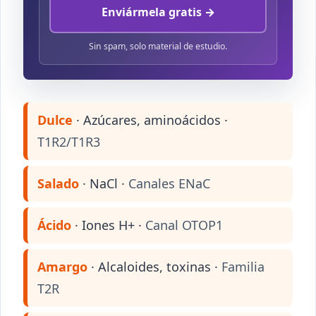
Enviármela gratis →
Sin spam, solo material de estudio.
Dulce
· Azúcares, aminoácidos ·
T1R2/T1R3
Salado
· NaCl ·
Canales ENaC
Ácido
· Iones H+ ·
Canal OTOP1
Amargo
· Alcaloides, toxinas ·
Familia
T2R