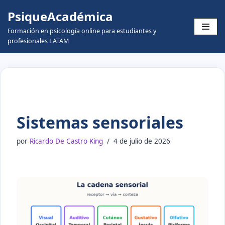
PsiqueAcadémica
Skip
Formación en psicología online para estudiantes y
to
profesionales LATAM
content
Sistemas sensoriales
por
Ricardo De Castro King
4 de julio de 2026