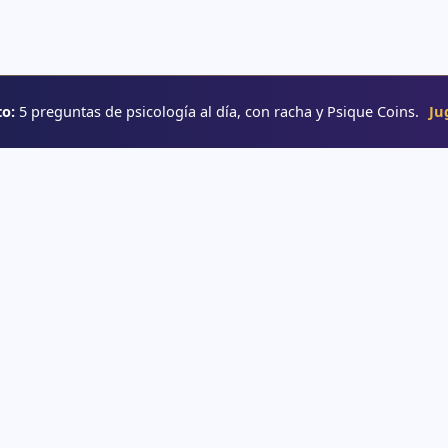
o:
5 preguntas de psicología al día, con racha y Psique Coins.
Ju
RUTAS
→ Rutas de aprendizaje
e psicología
→ Glosario
o
→ YouTube
interactivos
e psicología