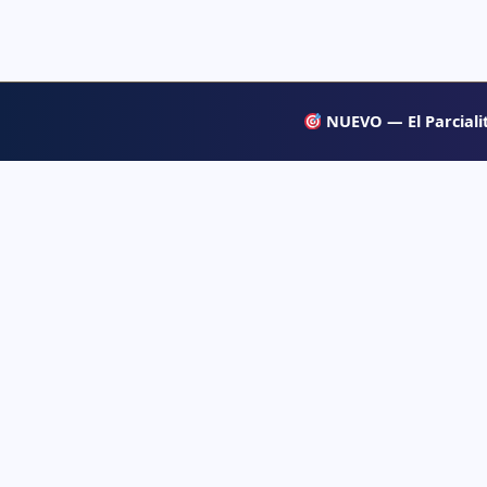
NUEVO — El Parcialit
APRENDE
Psiqueacadémica
→ Blog
Recursos abiertos de psicología, salud mental
y desarrollo humano para estudiar con
→ Temas d
claridad.
→ Glosari
→ Juegos 
→ Tests d