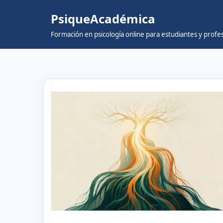
PsiqueAcadémica
Skip
Formación en psicología online para estudiantes y prof
to
content