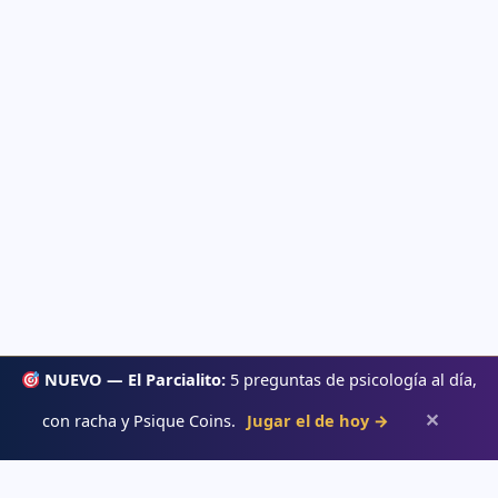
NUEVO — El Parcialito:
5 preguntas de psicología al día,
✕
con racha y Psique Coins.
Jugar el de hoy →