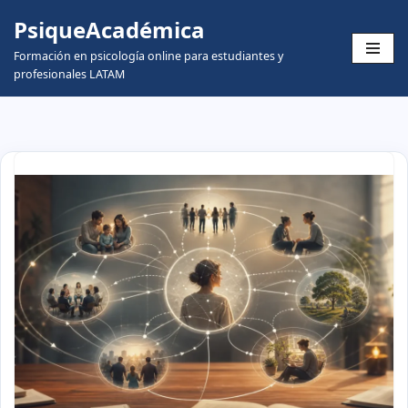
PsiqueAcadémica
Skip
Formación en psicología online para estudiantes y
to
profesionales LATAM
content