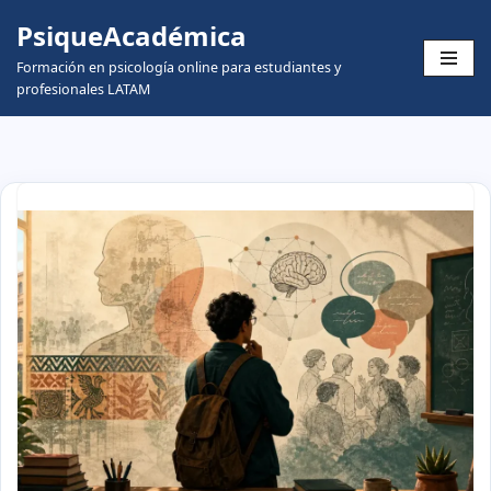
PsiqueAcadémica
Skip
Formación en psicología online para estudiantes y
to
profesionales LATAM
content