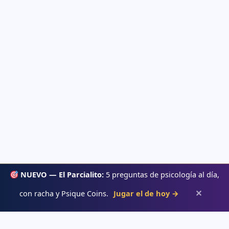
NUEVO — El Parcialito:
5 preguntas de psicología al día,
✕
con racha y Psique Coins.
Jugar el de hoy →