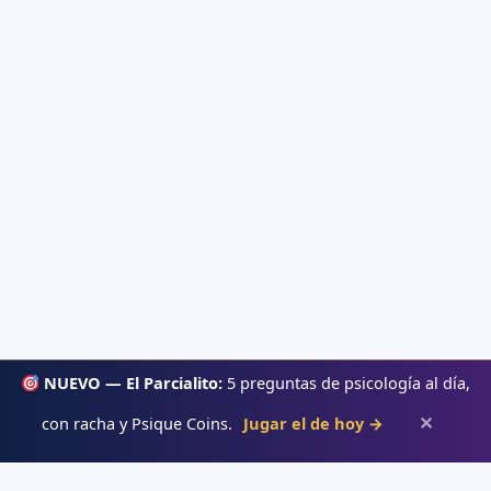
NUEVO — El Parcialito:
5 preguntas de psicología al día,
✕
con racha y Psique Coins.
Jugar el de hoy →