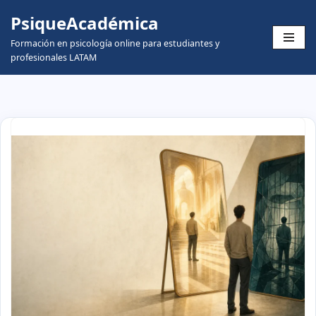
PsiqueAcadémica
Skip
Formación en psicología online para estudiantes y
to
profesionales LATAM
content