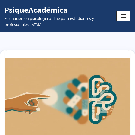
PsiqueAcadémica
Skip
Formación en psicología online para estudiantes y
to
profesionales LATAM
content