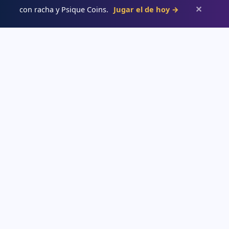
✕
con racha y Psique Coins.
Jugar el de hoy →
Psiqueacadémica
Recursos abiertos de psicología, salud mental y desarrollo humano
para estudiar con claridad.
APRENDE
→ Blog
→ Temas de psicología
→ Glosario
→ Juegos interactivos
→ Tests de psicología