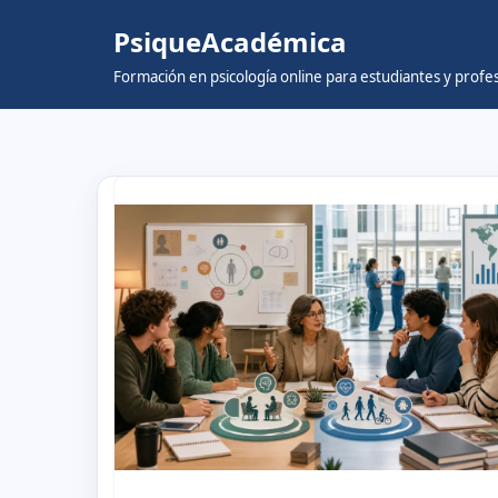
PsiqueAcadémica
Skip
Formación en psicología online para estudiantes y prof
to
content