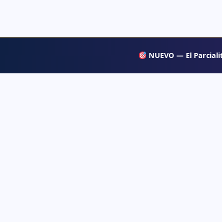
NUEVO — El Parcialit
APRENDE
Psiqueacadémica
→ Blog
Recursos abiertos de psicología, salud mental
y desarrollo humano para estudiar con
→ Temas d
claridad.
→ Glosari
→ Juegos 
→ Tests d