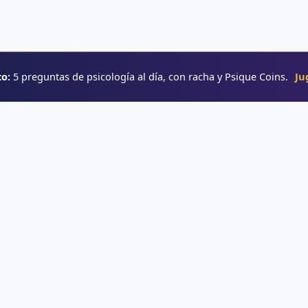
o:
5 preguntas de psicología al día, con racha y Psique Coins.
Ju
RUTAS
→ Rutas de aprendizaje
e psicología
→ Glosario
o
→ YouTube
interactivos
e psicología