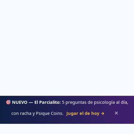
NUEVO — El Parcialito:
5 preguntas de psicología al día,
✕
con racha y Psique Coins.
Jugar el de hoy →