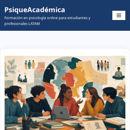
PsiqueAcadémica
Skip
Formación en psicología online para estudiantes y
to
profesionales LATAM
content