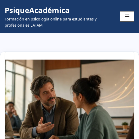
PsiqueAcadémica
Skip
Formación en psicología online para estudiantes y
to
profesionales LATAM
content