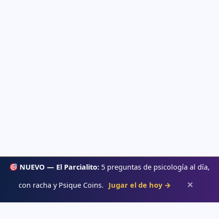
NUEVO — El Parcialito:
5 preguntas de psicología al día,
✕
con racha y Psique Coins.
Jugar el de hoy →