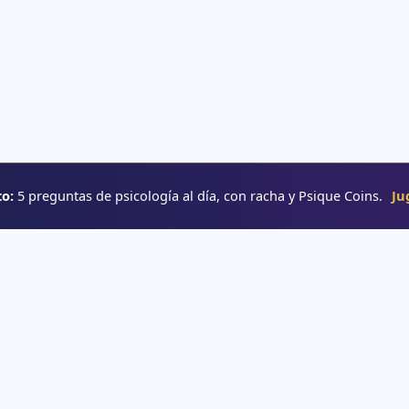
o:
5 preguntas de psicología al día, con racha y Psique Coins.
Ju
RUTAS
→ Rutas de aprendizaje
e psicología
→ Glosario