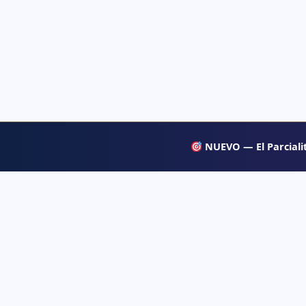
NUEVO — El Parcialit
APRENDE
Psiqueacadémica
→ Blog
Recursos abiertos de psicología, salud mental
y desarrollo humano para estudiar con
→ Temas d
claridad.