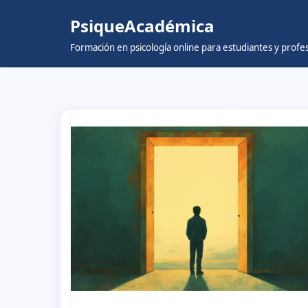
PsiqueAcadémica
Skip
Formación en psicología online para estudiantes y prof
to
content