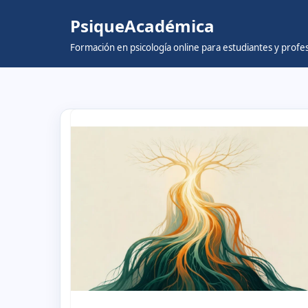
PsiqueAcadémica
Skip
Formación en psicología online para estudiantes y prof
to
content