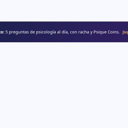
o:
5 preguntas de psicología al día, con racha y Psique Coins.
Ju
RUTAS
→ Rutas de aprendizaje
e psicología
→ Glosario
o
→ YouTube
interactivos
e psicología