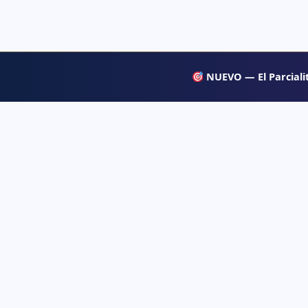
NUEVO — El Parcialit
APRENDE
Psiqueacadémica
→ Blog
Recursos abiertos de psicología, salud mental
y desarrollo humano para estudiar con
→ Temas d
claridad.
→ Glosari
→ Juegos 
→ Tests d