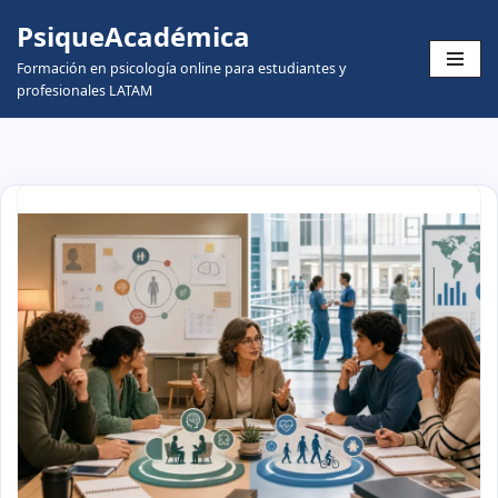
PsiqueAcadémica
Skip
Formación en psicología online para estudiantes y
to
profesionales LATAM
content