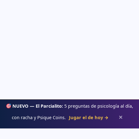
NUEVO — El Parcialito:
5 preguntas de psicología al día,
✕
con racha y Psique Coins.
Jugar el de hoy →