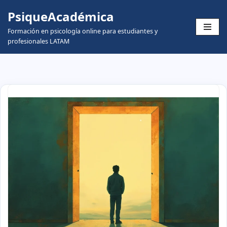
PsiqueAcadémica
Skip
Formación en psicología online para estudiantes y
to
profesionales LATAM
content