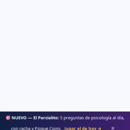
NUEVO — El Parcialito:
5 preguntas de psicología al día,
✕
con racha y Psique Coins.
Jugar el de hoy →