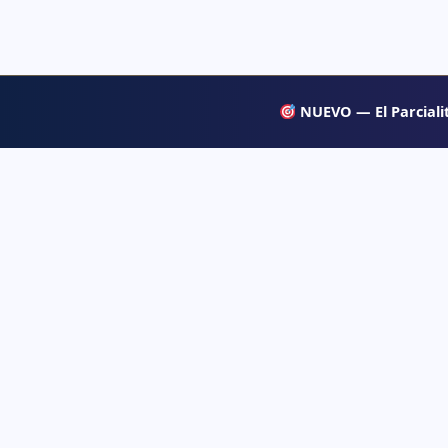
NUEVO — El Parcialit
APRENDE
Psiqueacadémica
→ Blog
Recursos abiertos de psicología, salud mental
y desarrollo humano para estudiar con
→ Temas d
claridad.
→ Glosari
→ Juegos 
→ Tests d