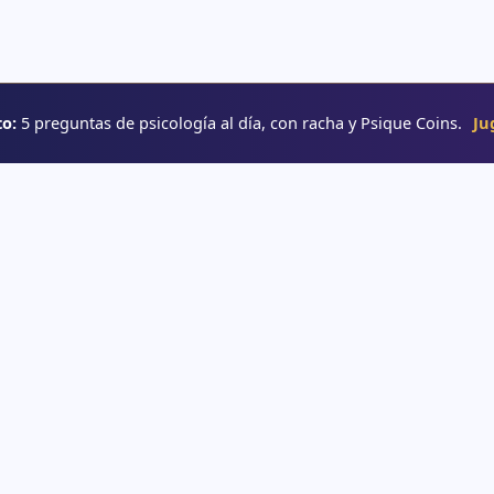
o:
5 preguntas de psicología al día, con racha y Psique Coins.
Ju
RUTAS
→ Rutas de aprendizaje
e psicología
→ Glosario
o
→ YouTube
interactivos
e psicología