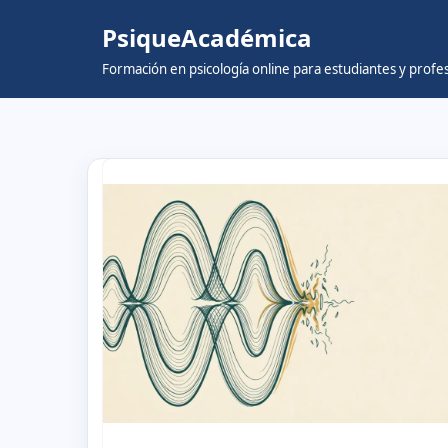
PsiqueAcadémica
Skip
Formación en psicología online para estudiantes y prof
to
content