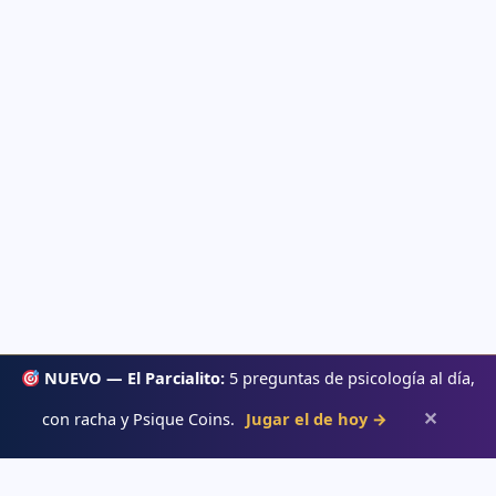
NUEVO — El Parcialito:
5 preguntas de psicología al día,
✕
con racha y Psique Coins.
Jugar el de hoy →