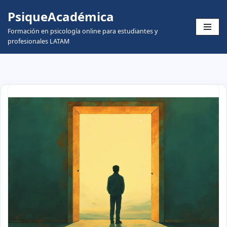
PsiqueAcadémica
Skip
Formación en psicología online para estudiantes y
to
profesionales LATAM
content