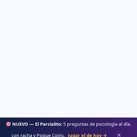
NUEVO — El Parcialito:
5 preguntas de psicología al día,
✕
con racha y Psique Coins.
Jugar el de hoy →