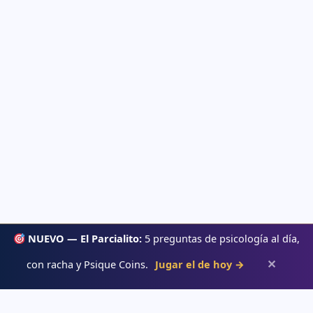
NUEVO — El Parcialito:
5 preguntas de psicología al día,
✕
con racha y Psique Coins.
Jugar el de hoy →