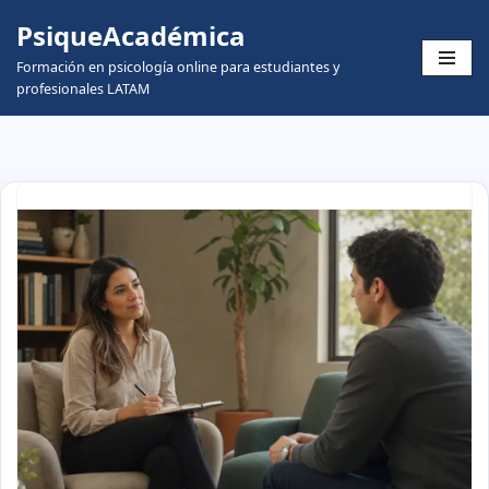
PsiqueAcadémica
Skip
Formación en psicología online para estudiantes y
to
profesionales LATAM
content