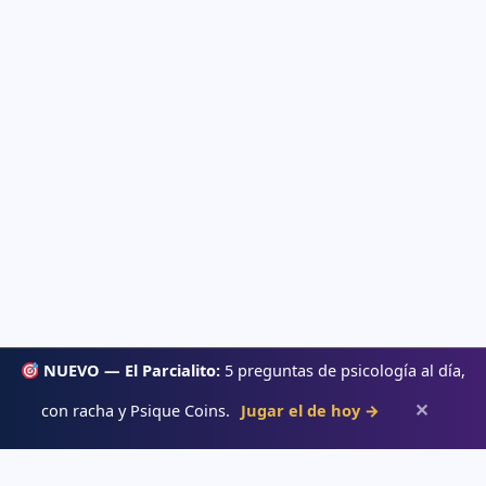
NUEVO — El Parcialito:
5 preguntas de psicología al día,
✕
con racha y Psique Coins.
Jugar el de hoy →