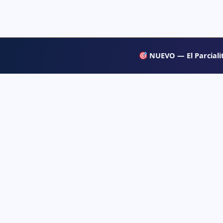
NUEVO — El Parcialit
APRENDE
Psiqueacadémica
→ Blog
Recursos abiertos de psicología, salud mental
y desarrollo humano para estudiar con
→ Temas d
claridad.
→ Glosari
→ Juegos 
→ Tests d