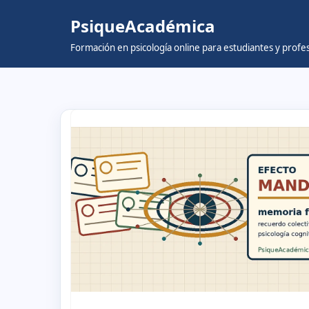
PsiqueAcadémica
Skip
Formación en psicología online para estudiantes y prof
to
content