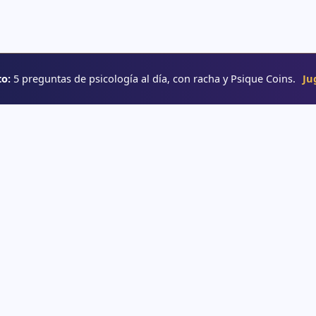
o:
5 preguntas de psicología al día, con racha y Psique Coins.
Ju
RUTAS
→ Rutas de aprendizaje
e psicología
→ Glosario
o
→ YouTube
interactivos
e psicología