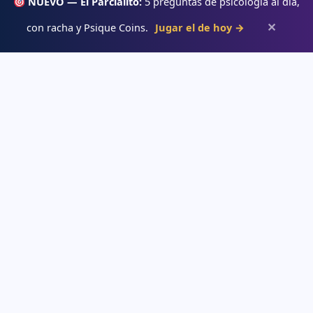
NUEVO — El Parcialito:
5 preguntas de psicología al día,
✕
con racha y Psique Coins.
Jugar el de hoy →
Psiqueacadémica
Recursos abiertos de psicología, salud mental y desarrollo humano
para estudiar con claridad.
APRENDE
→ Blog
→ Temas de psicología
→ Glosario
→ Juegos interactivos