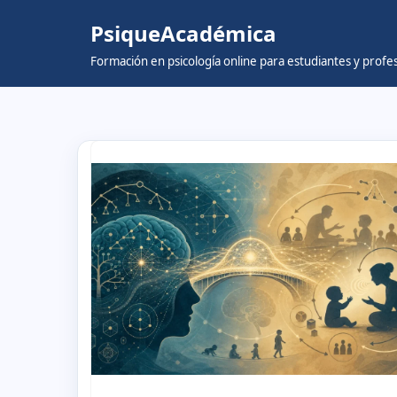
PsiqueAcadémica
Skip
Formación en psicología online para estudiantes y prof
to
content