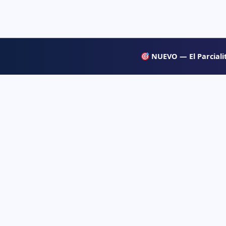
NUEVO — El Parcialit
APRENDE
Psiqueacadémica
→ Blog
Recursos abiertos de psicología, salud mental
y desarrollo humano para estudiar con
→ Temas d
claridad.
→ Glosari
→ Juegos 
→ Tests d