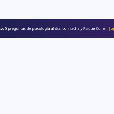
o:
5 preguntas de psicología al día, con racha y Psique Coins.
Ju
RUTAS
→ Rutas de aprendizaje
e psicología
→ Glosario
o
→ YouTube
interactivos
e psicología