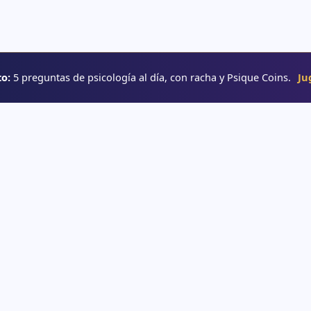
o:
5 preguntas de psicología al día, con racha y Psique Coins.
Ju
RUTAS
→ Rutas de aprendizaje
e psicología
→ Glosario
o
→ YouTube
interactivos
e psicología