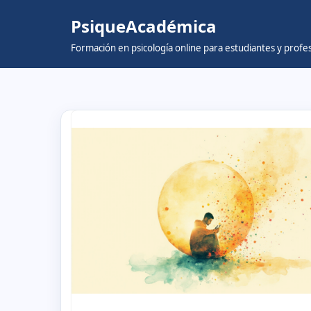
PsiqueAcadémica
Skip
Formación en psicología online para estudiantes y prof
to
content