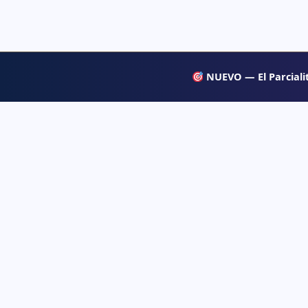
NUEVO — El Parcialit
APRENDE
Psiqueacadémica
→ Blog
Recursos abiertos de psicología, salud mental
y desarrollo humano para estudiar con
→ Temas d
claridad.
→ Glosari
→ Juegos 
→ Tests d