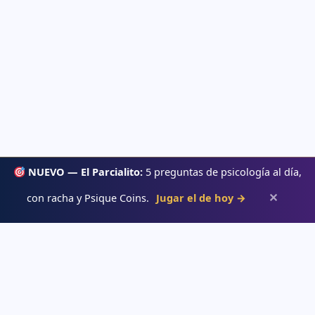
NUEVO — El Parcialito:
5 preguntas de psicología al día,
✕
con racha y Psique Coins.
Jugar el de hoy →
Psiqueacadémica