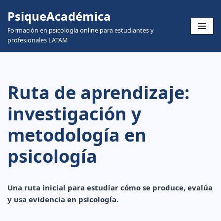
PsiqueAcadémica
Skip
Formación en psicología online para estudiantes y
to
profesionales LATAM
content
Ruta de aprendizaje:
investigación y
metodología en
psicología
Una ruta inicial para estudiar cómo se produce, evalúa
y usa evidencia en psicología.