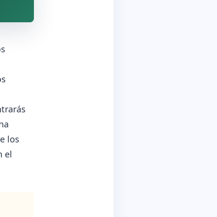
os
os
ntrarás
na
e los
 el