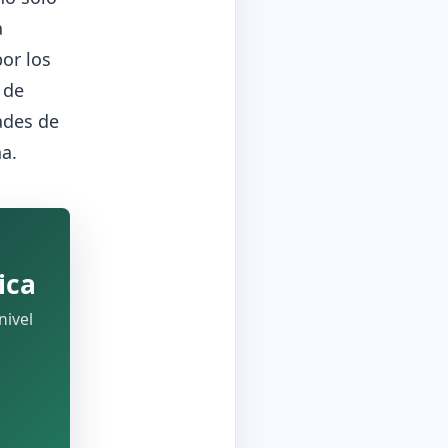
a
or los
 de
ades de
a.
ica
nivel