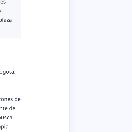
nes
o
plaza
Bogotá,
rones de
nte de
 busca
apia