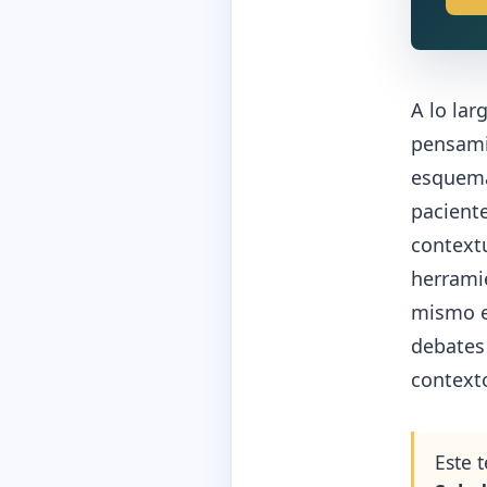
A lo lar
pensami
esquema
paciente
contextu
herrami
mismo en
debates 
contexto
Este 