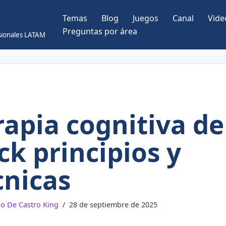
Temas
Blog
Juegos
Canal
Vide
Preguntas por área
esionales LATAM
rapia cognitiva de
ck principios y
cnicas
do De Castro King
28 de septiembre de 2025