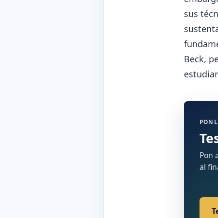
sus técn
sustenta
fundamen
Beck, p
estudian
PONL
Te
Pon a
al fi
T