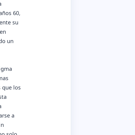
a
años 60,
ente su
 en
ndo un
digma
omas
s que los
sta
a
arse a
in
no solo