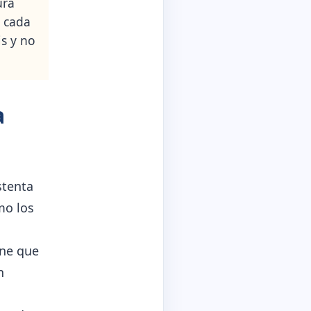
ura
é cada
is y no
a
stenta
mo los
s
one que
n