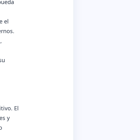
pueda
e el
ernos.
,
su
ivo. El
es y
o