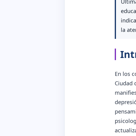
Última
educa
indic
la at
Int
En los c
Ciudad 
manifies
depresi
pensamie
psicolog
actualiz