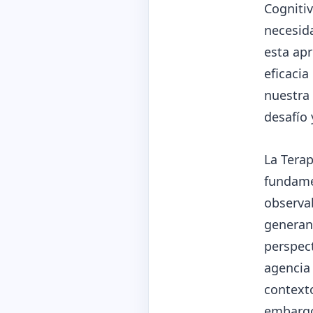
Cogniti
necesida
esta ap
eficacia
nuestra 
desafío 
La Tera
fundame
observab
generan 
perspect
agencia
contexto
embargo