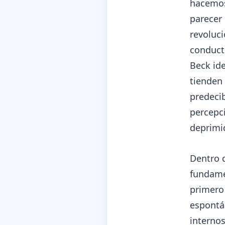
hacemos
parecer
revoluci
conduct
Beck ide
tienden 
predecib
percepc
deprimi
Dentro d
fundamen
primero
espontá
interno