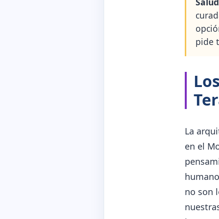
Salud
curad
opció
pide t
Los
Ter
La arqui
en el M
pensami
humanos
no son 
nuestras