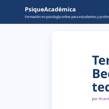
PsiqueAcadémica
Skip
Formación en psicología online para estudiantes y prof
to
content
Te
Be
te
por
Ricar