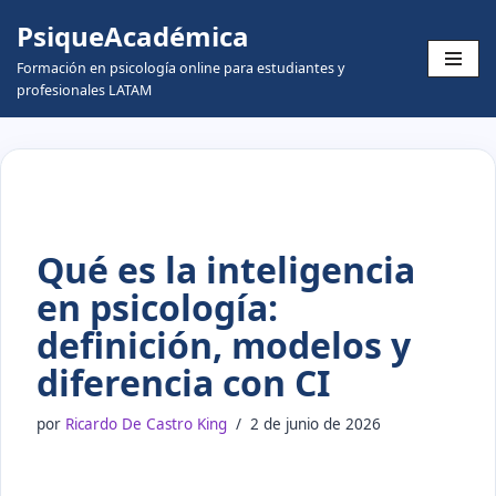
PsiqueAcadémica
Skip
Formación en psicología online para estudiantes y
to
profesionales LATAM
content
Qué es la inteligencia
en psicología:
definición, modelos y
diferencia con CI
por
Ricardo De Castro King
2 de junio de 2026