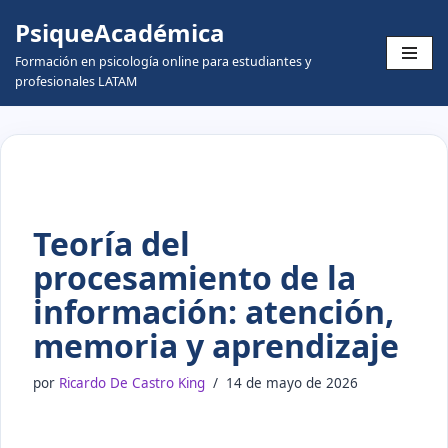
PsiqueAcadémica
Skip
Formación en psicología online para estudiantes y
to
profesionales LATAM
content
Teoría del
procesamiento de la
información: atención,
memoria y aprendizaje
por
Ricardo De Castro King
14 de mayo de 2026