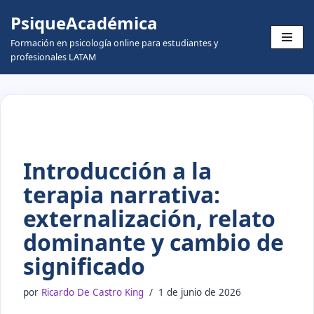
PsiqueAcadémica
Skip
Formación en psicología online para estudiantes y
to
profesionales LATAM
content
Introducción a la
terapia narrativa:
externalización, relato
dominante y cambio de
significado
por
Ricardo De Castro King
1 de junio de 2026