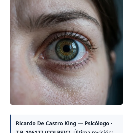
Ricardo De Castro King — Psicólogo ·
T.P. 106127 (COLPSIC).
Última revisión: