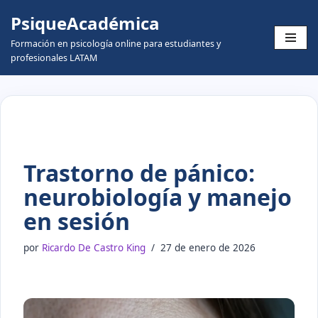
PsiqueAcadémica
Skip
Formación en psicología online para estudiantes y
to
profesionales LATAM
content
Trastorno de pánico:
neurobiología y manejo
en sesión
por
Ricardo De Castro King
27 de enero de 2026