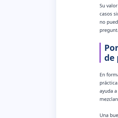
Su valo
casos si
no puede
pregunt
Por
de 
En forma
práctica
ayuda a
mezclan 
Una buen