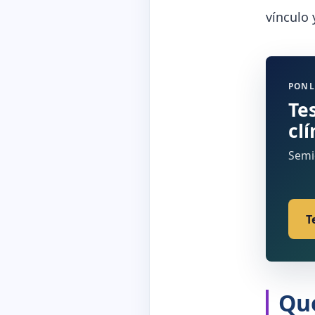
vínculo y
PONL
Tes
clí
Semio
T
Qué