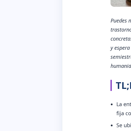
Puedes m
trastorn
concreta:
y espera 
semiestr
humanid
TL
La en
fija c
Se ubi