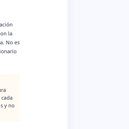
uación
on la
na. No es
ionario
ura
é cada
is y no