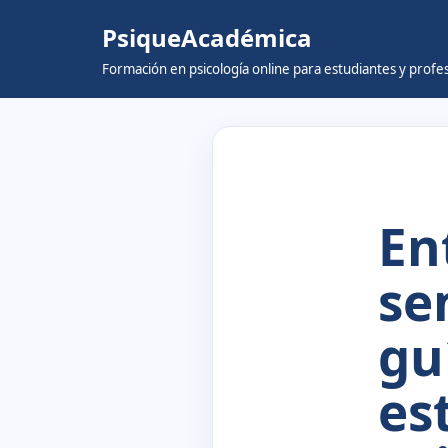
PsiqueAcadémica
Skip
Formación en psicología online para estudiantes y prof
to
content
En
se
gu
es