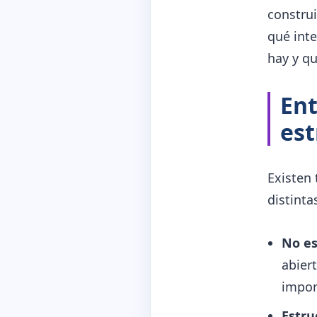
construi
qué inte
hay y q
Ent
est
Existen 
distinta
No es
abier
impor
Estru