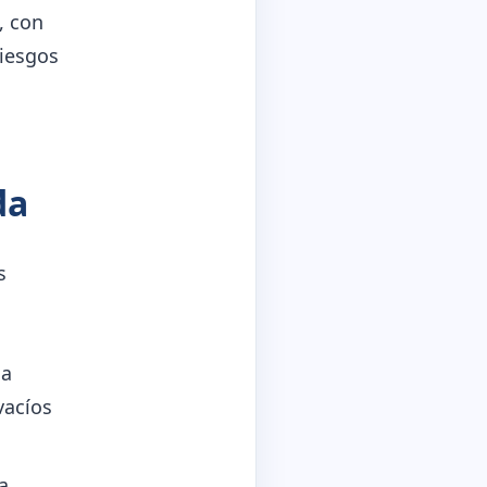
, con
riesgos
da
s
ca
vacíos
a