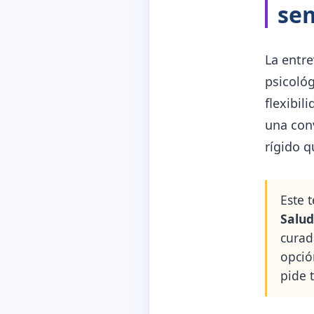
se
La entre
psicológ
flexibil
una con
rígido q
Este 
Salud
curad
opció
pide t