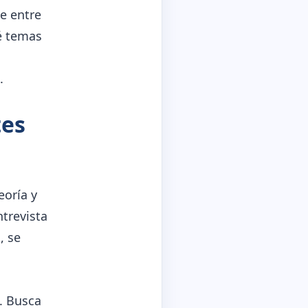
e entre
ué temas
.
tes
eoría y
ntrevista
, se
. Busca