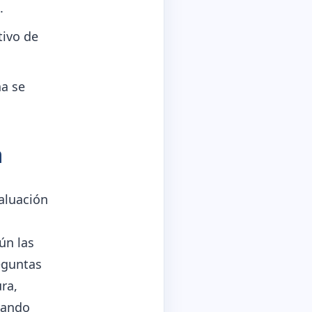
.
tivo de
na se
a
aluación
ún las
reguntas
ura,
brando