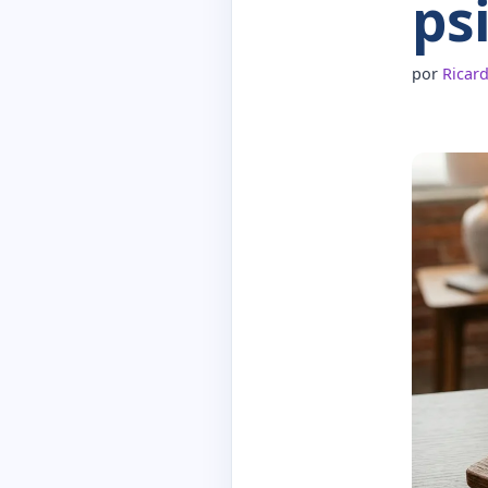
ps
por
Ricar