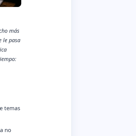
ucho más
e le pasa
ica
tiempo:
de temas
la no