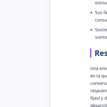
estru
Sus f
consul
Sosti
sient
Res
Una entr
en la qu
conserva
respuest
fijas) y
desarrol