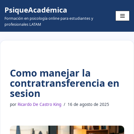
PsiqueAcadémica
Skip
Formación en psicología online para estudiantes y
to
profesionales LATAM
content
Como manejar la
contratransferencia en
sesion
por
Ricardo De Castro King
16 de agosto de 2025