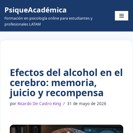
PsiqueAcadémica
Skip
Formación en psicología online para estudiantes y
to
profesionales LATAM
content
Efectos del alcohol en el
cerebro: memoria,
juicio y recompensa
por
Ricardo De Castro King
31 de mayo de 2026