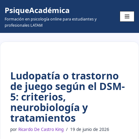
PsiqueAcadémica
Skip
Formación en psicología online para estudiantes y
to
profesionales LATAM
content
Ludopatía o trastorno
de juego según el DSM-
5: criterios,
neurobiología y
tratamientos
por
Ricardo De Castro King
19 de junio de 2026