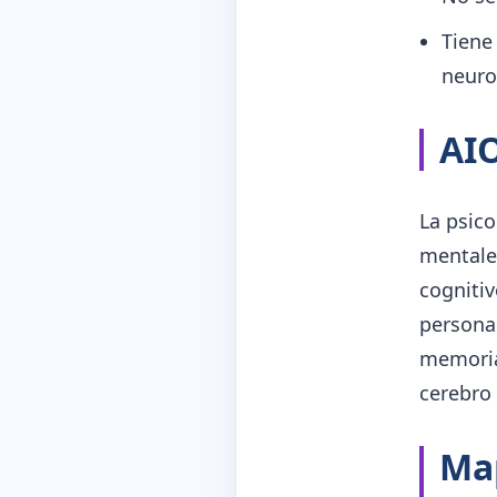
Tiene
neuro
AI
La psico
mentale
cognitiv
personas
memoria,
cerebro
Map