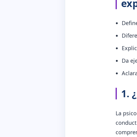
ex
Defin
Difere
Expli
Da ej
Aclar
1. 
La psico
conduct
compren