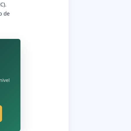
C).
o de
nivel