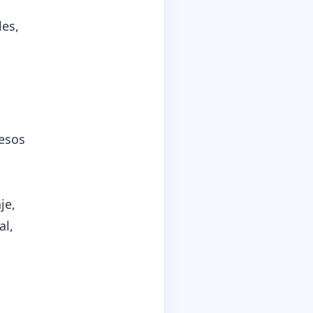
les,
cesos
je,
al,