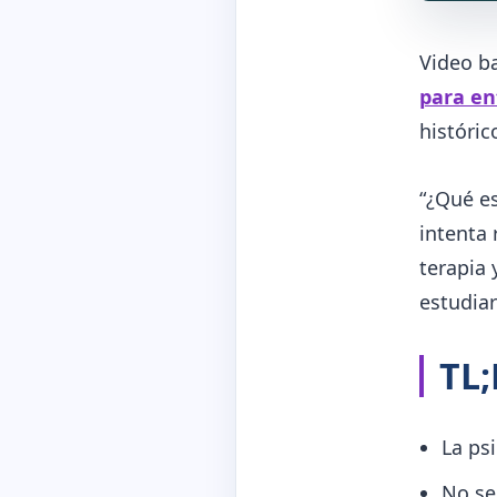
Video b
para en
históric
“¿Qué es
intenta 
terapia 
estudia
TL
La ps
No se 