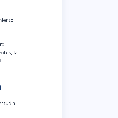
miento
ro
ntos, la
l
n
estudia