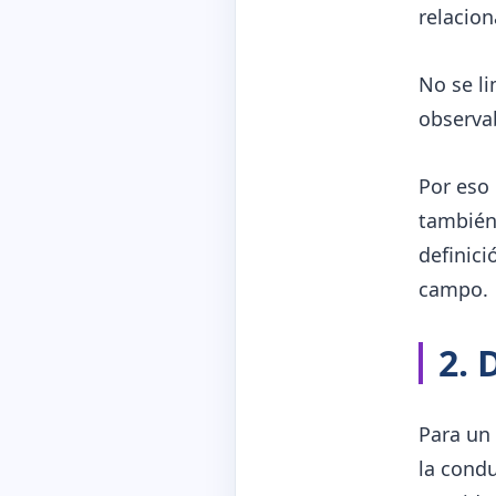
relacion
No se li
observab
Por eso 
también 
definic
campo.
2. 
Para un 
la cond