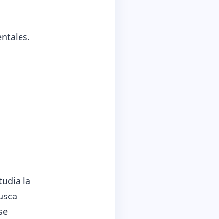
ntales.
tudia la
usca
se