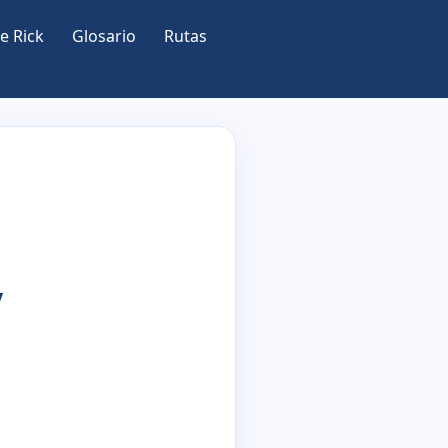
e Rick
Glosario
Rutas
:
y