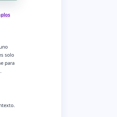
mplos
 uno
es solo
me para
.
ntexto.