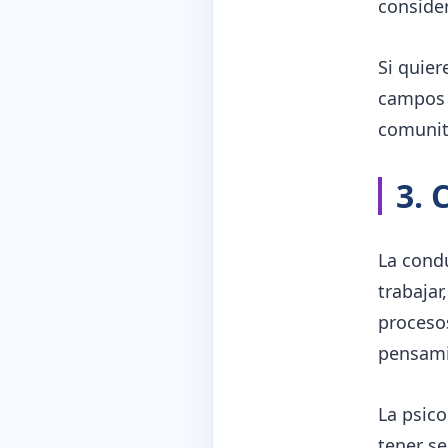
consider
Si quie
campos c
comunita
3. 
La condu
trabajar
proceso
pensami
La psic
tener se