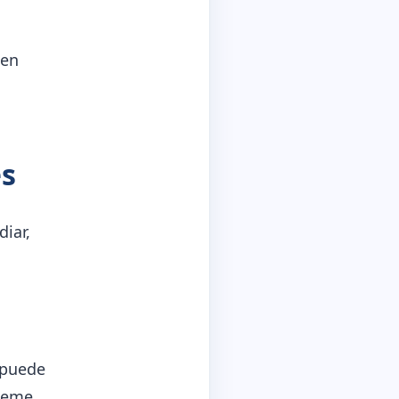
 en
es
diar,
 puede
teme.