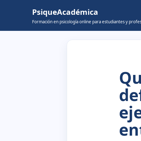
PsiqueAcadémica
Skip
Formación en psicología online para estudiantes y prof
to
content
Qu
de
ej
en