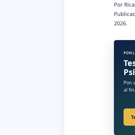
Por Rica
Publicad
2026.
PONL
Te
Ps
Pon a
al fi
T