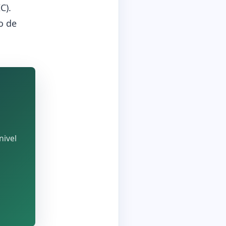
C).
o de
nivel