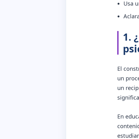
Usa u
Aclar
1. 
psi
El cons
un proce
un recip
signific
En educ
conteni
estudian