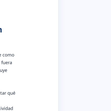
n
je como
 fuera
ruye
tar qué
tividad