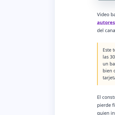
Video b
autores
del canal
Este 
las 3
un ba
bien 
tarjet
El const
pierde f
quien in