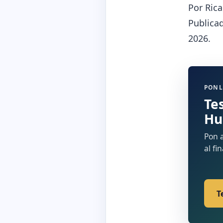
Por Rica
Publicad
2026.
PONL
Te
Hu
Pon a
al fi
T