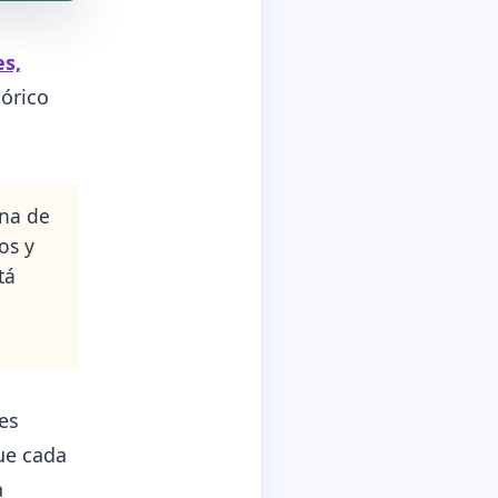
es,
tórico
una de
os y
tá
es
que cada
a