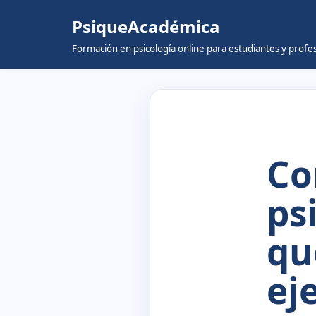
PsiqueAcadémica
Skip
Formación en psicología online para estudiantes y prof
to
content
Co
ps
qu
ej