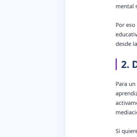
mental r
Por eso 
educativ
desde la
2. 
Para un 
aprendi
activame
mediació
Si quier