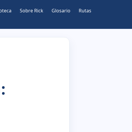
oteca
Sobre Rick
Glosario
Rutas
: