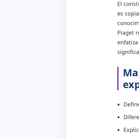
El const
es copia
conocimi
Piaget r
enfatiza
signific
Map
ex
Defin
Difer
Explic