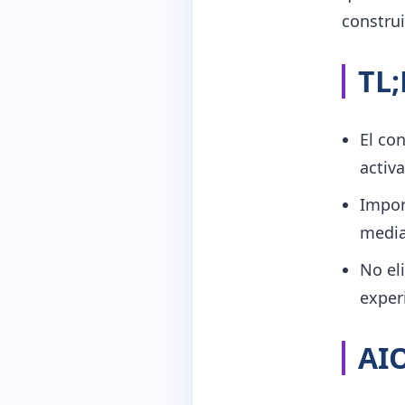
construi
TL
El co
activa
Import
media
No el
exper
AI