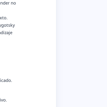
ender no
xto.
Vygotsky
ndizaje
icado.
ivo.