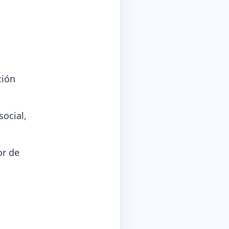
ción
social,
or de