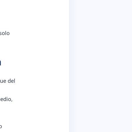
solo
n
que del
medio,
o