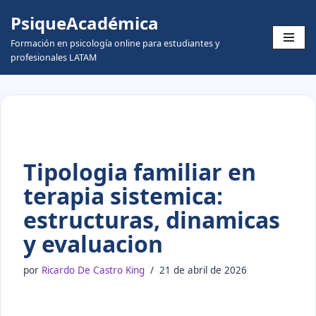
PsiqueAcadémica
Skip
Formación en psicología online para estudiantes y
to
profesionales LATAM
content
Tipologia familiar en
terapia sistemica:
estructuras, dinamicas
y evaluacion
por
Ricardo De Castro King
21 de abril de 2026