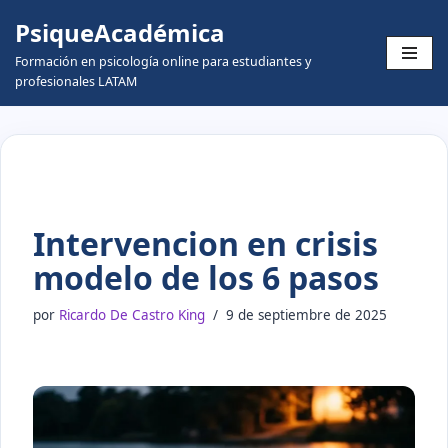
PsiqueAcadémica
Skip
Formación en psicología online para estudiantes y
to
profesionales LATAM
content
Intervencion en crisis
modelo de los 6 pasos
por
Ricardo De Castro King
9 de septiembre de 2025