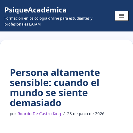
PsiqueAcadémica
Skip
Formación en psicología online para estudiantes y
to
profesionales LATAM
content
Persona altamente
sensible: cuando el
mundo se siente
demasiado
por
Ricardo De Castro King
23 de junio de 2026