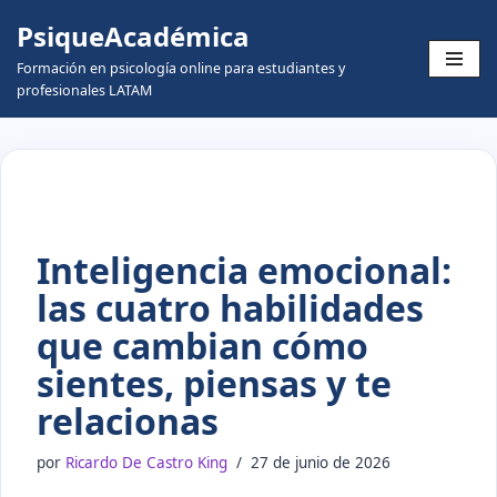
PsiqueAcadémica
Skip
Formación en psicología online para estudiantes y
to
profesionales LATAM
content
Inteligencia emocional:
las cuatro habilidades
que cambian cómo
sientes, piensas y te
relacionas
por
Ricardo De Castro King
27 de junio de 2026