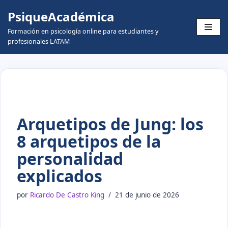
PsiqueAcadémica
Skip
Formación en psicología online para estudiantes y
to
profesionales LATAM
content
Arquetipos de Jung: los
8 arquetipos de la
personalidad
explicados
por
Ricardo De Castro King
21 de junio de 2026