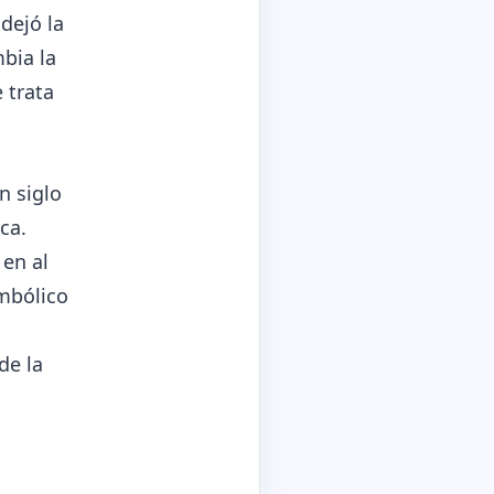
dejó la
bia la
e trata
n siglo
ca.
en al
mbólico
de la