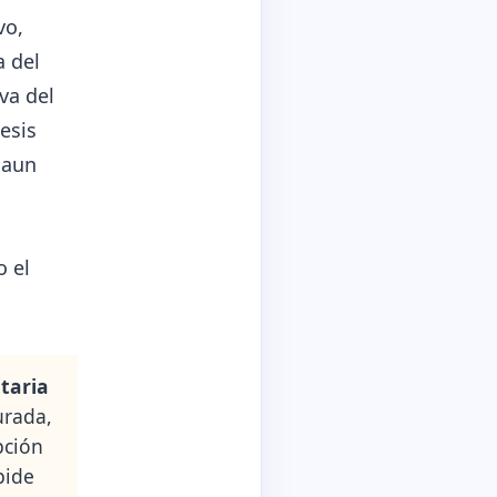
vo,
a del
va del
tesis
 aun
o el
taria
urada,
pción
pide