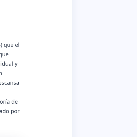
) que el
 que
idual y
n
escansa
oría de
nado por