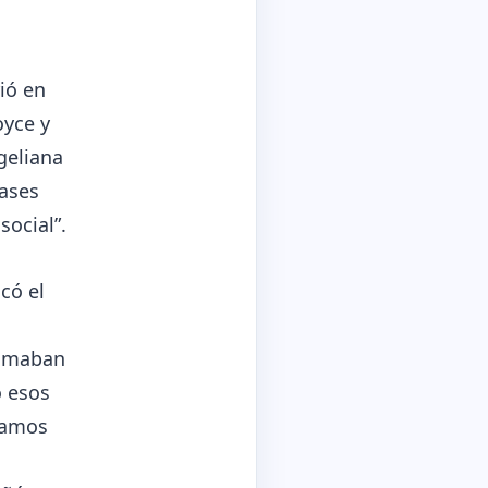
ió en
oyce y
geliana
lases
social”.
có el
 tomaban
ó esos
mamos