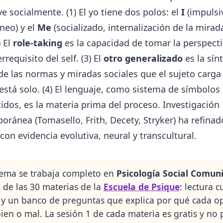
e socialmente. (1) El yo tiene dos polos: el
I
(impulsi
neo) y el
Me
(socializado, internalización de la mirad
) El
role-taking
es la capacidad de tomar la perspecti
rrequisito del self. (3) El
otro generalizado
es la sín
de las normas y miradas sociales que el sujeto carga
stá solo. (4) El lenguaje, como sistema de símbolos
dos, es la materia prima del proceso. Investigación
ránea (Tomasello, Frith, Decety, Stryker) ha refinad
on evidencia evolutiva, neural y transcultural.
tema se trabaja completo en
Psicología Social Comuni
a de las 30 materias de la
Escuela de Psique
: lectura c
 y un banco de preguntas que explica por qué cada o
bien o mal. La sesión 1 de cada materia es gratis y no 