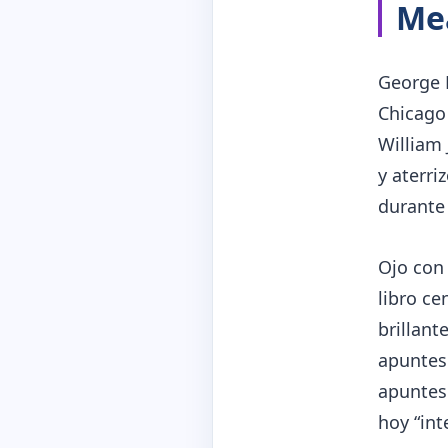
Me
George 
Chicago 
William
y aterri
durante 
Ojo con 
libro ce
brillant
apuntes.
apuntes
hoy “int