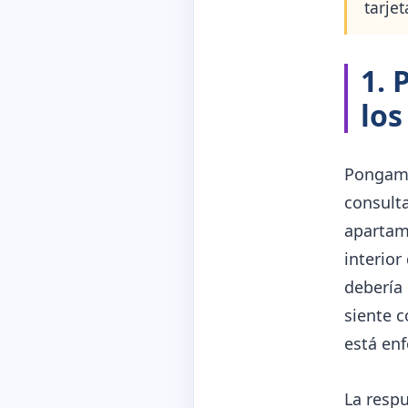
tarjet
1. 
los
Pongamos
consulta
apartame
interior
debería 
siente c
está en
La respu