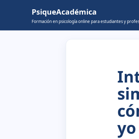
PsiqueAcadémica
Skip
Formación en psicología online para estudiantes y prof
to
content
In
si
có
yo