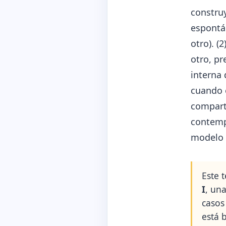
construy
espontá
otro). (2
otro, pre
interna 
cuando e
comparti
contempo
modelo c
Este 
I
, un
casos
está 