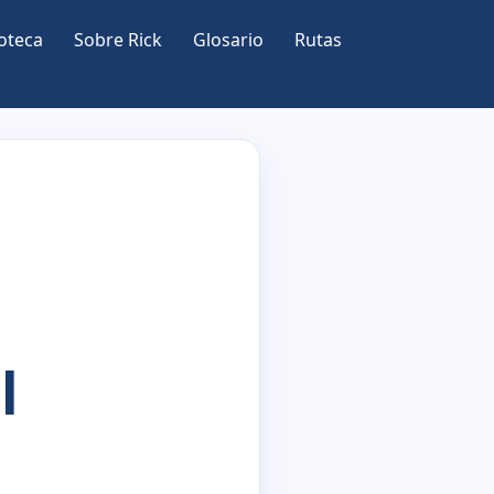
oteca
Sobre Rick
Glosario
Rutas
l