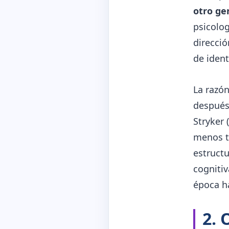
otro ge
psicolog
direcció
de ident
La razón
después
Stryker 
menos t
estructu
cognitiv
época h
2. 