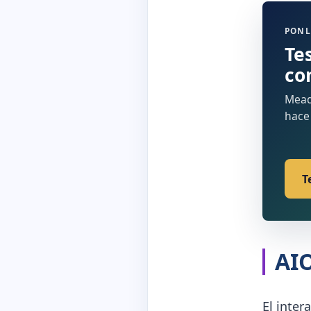
PONL
Tes
co
Mead,
hace
T
AI
El inter