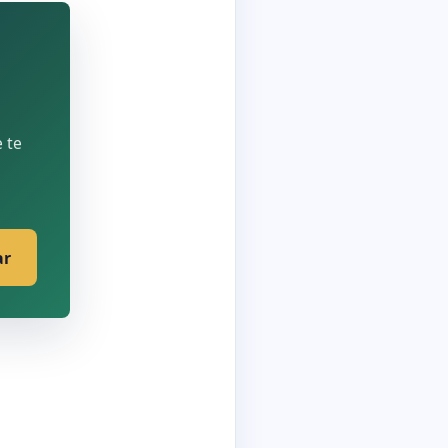
 te
ar