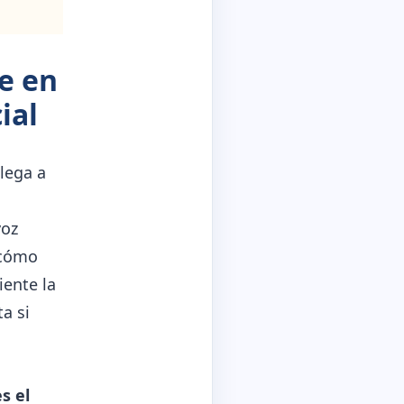
e en
ial
lega a
voz
 cómo
iente la
a si
s el