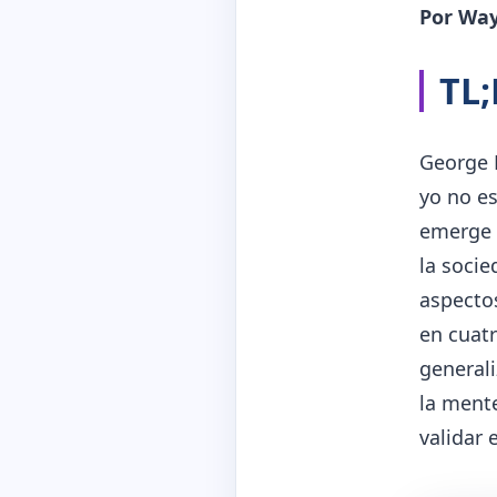
Por Wayn
TL
George 
yo no es
emerge e
la soci
aspecto
en cuatr
general
la mente
validar