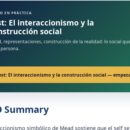
O EN PRÁCTICA
t: El interaccionismo y la
nstrucción social
 representaciones, construcción de la realidad: lo social que
 persona.
est: El interaccionismo y la construcción social — empez
O Summary
accionismo simbólico de Mead sostiene que el self se