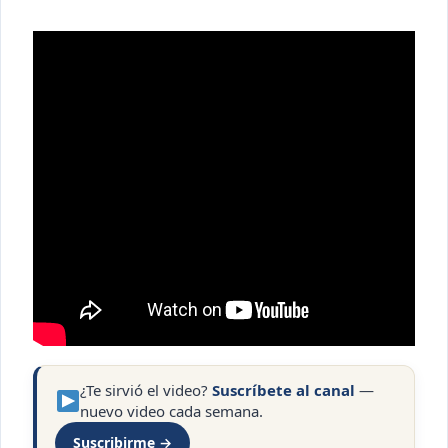
¿Te sirvió el video?
Suscríbete al canal
—
nuevo video cada semana.
Suscribirme →