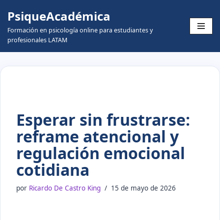
PsiqueAcadémica
Skip
Formación en psicología online para estudiantes y
to
profesionales LATAM
content
Esperar sin frustrarse:
reframe atencional y
regulación emocional
cotidiana
por
Ricardo De Castro King
15 de mayo de 2026