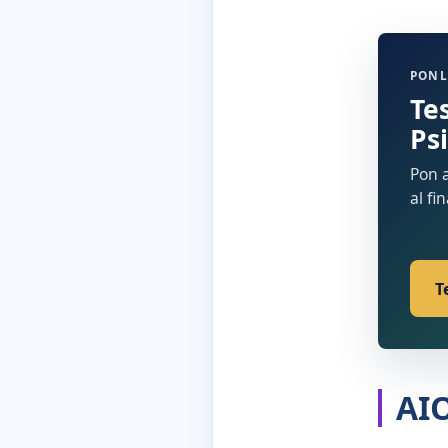
PONL
Te
Ps
Pon a
al fi
T
AI