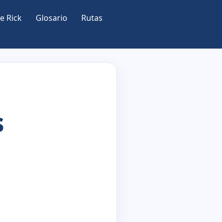
e Rick
Glosario
Rutas
s