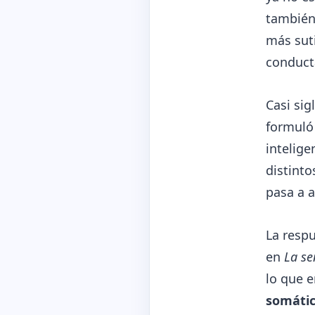
también,
más suti
conducta
Casi sig
formuló 
intelige
distinto
pasa a a
La resp
en
La se
lo que 
somáti