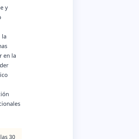
e y
o
 la
nas
r en la
oder
ico
ción
cionales
 las 30