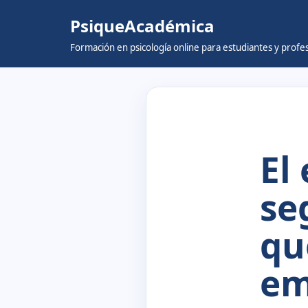
PsiqueAcadémica
Skip
Formación en psicología online para estudiantes y prof
to
content
El
se
qu
em