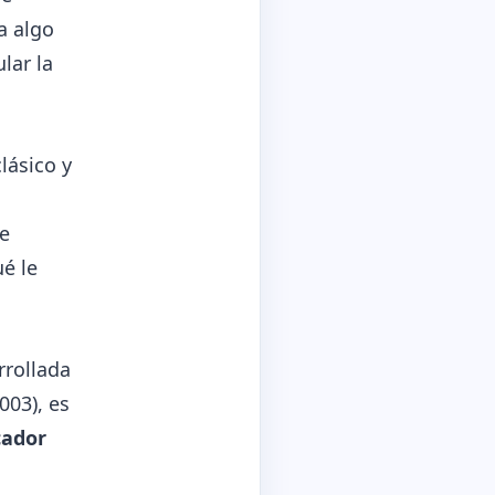
a algo
lar la
lásico y
te
é le
rrollada
003), es
cador