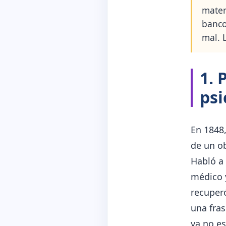
mater
banco
mal. 
1. 
psi
En 1848,
de un ob
Habló a 
médico y
recuper
una fras
ya no es