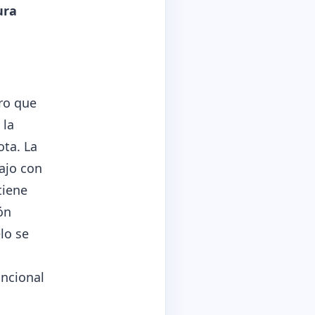
ura
bro que
 la
ota. La
ajo con
tiene
ón
elo se
uncional