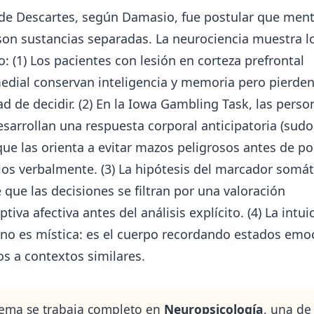
 de Descartes, según Damasio, fue postular que ment
son sustancias separadas. La neurociencia muestra l
o: (1) Los pacientes con lesión en corteza prefrontal
edial conservan inteligencia y memoria pero pierden
d de decidir. (2) En la Iowa Gambling Task, las perso
sarrollan una respuesta corporal anticipatoria (sudo
ue las orienta a evitar mazos peligrosos antes de p
los verbalmente. (3) La hipótesis del marcador somát
 que las decisiones se filtran por una valoración
ptiva afectiva antes del análisis explícito. (4) La intui
 no es mística: es el cuerpo recordando estados emo
s a contextos similares.
tema se trabaja completo en
Neuropsicología
, una de