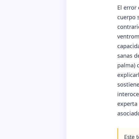
El error
cuerpo 
contrari
ventrom
capacida
sanas de
palma) q
explicar
sostiene
interoce
experta
asociado
Este 