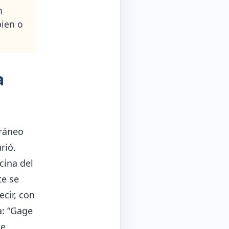
n
bien o
a
cráneo
rió.
cina del
te se
cir, con
a: “Gage
je