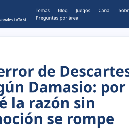
Temas
Blog
Juegos
Canal
Sobr
Preguntas por área
esionales LATAM
 error de Descarte
gún Damasio: por
é la razón sin
oción se rompe