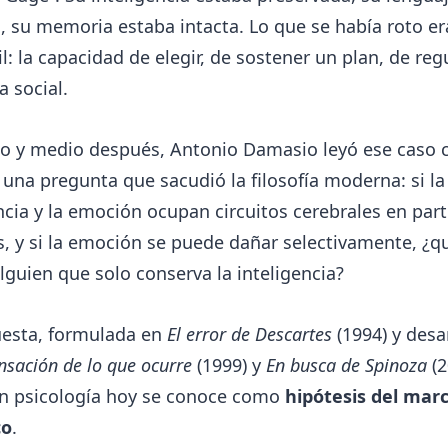
 su memoria estaba intacta. Lo que se había roto er
l: la capacidad de elegir, de sostener un plan, de regu
 social.
lo y medio después, Antonio Damasio leyó ese caso c
una pregunta que sacudió la filosofía moderna: si la
ncia y la emoción ocupan circuitos cerebrales en par
s, y si la emoción se puede dañar selectivamente, ¿qu
lguien que solo conserva la inteligencia?
uesta, formulada en
El error de Descartes
(1994) y desa
nsación de lo que ocurre
(1999) y
En busca de Spinoza
(2
en psicología hoy se conoce como
hipótesis del mar
co
.