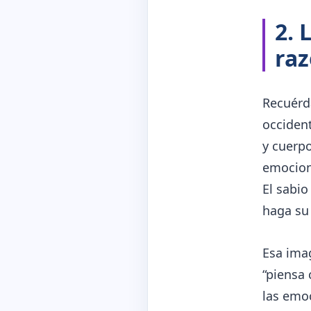
2. 
raz
Recuérd
occiden
y cuerpo
emocion
El sabio
haga su 
Esa imag
“piensa 
las emoc