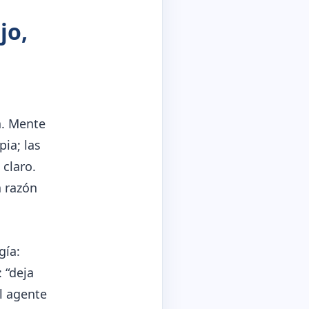
jo,
a. Mente
ia; las
claro.
a razón
gía:
 “deja
el agente