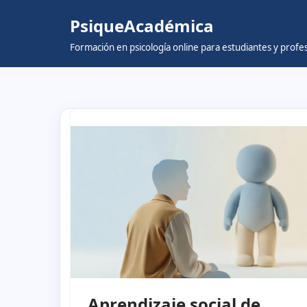
14
PsiqueAcadémica
Skip
Formación en psicología online para estudiantes y prof
to
content
Aprendizaje social de