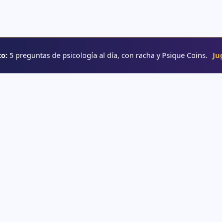
o:
5 preguntas de psicología al día, con racha y Psique Coins.
Ju
RUTAS
→ Rutas de aprendizaje
e psicología
→ Glosario
o
→ YouTube
interactivos
e psicología