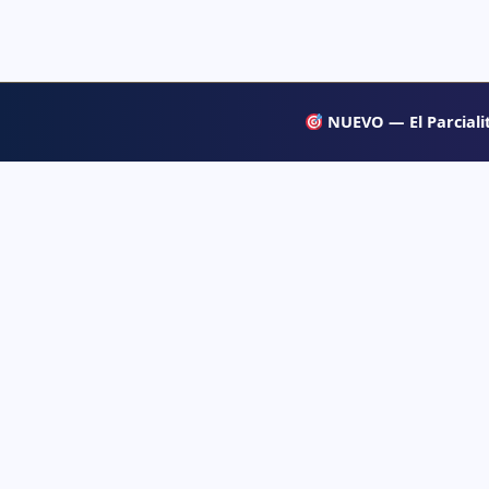
NUEVO — El Parcialit
APRENDE
Psiqueacadémica
→ Blog
Recursos abiertos de psicología, salud mental
y desarrollo humano para estudiar con
→ Temas d
claridad.
→ Glosari
→ Juegos 
→ Tests d