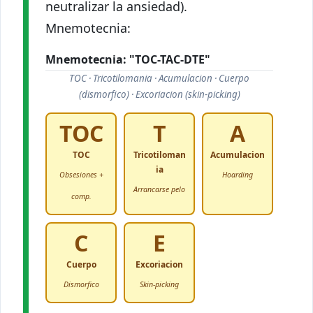
neutralizar la ansiedad).
Mnemotecnia:
Mnemotecnia: "TOC-TAC-DTE"
TOC · Tricotilomania · Acumulacion · Cuerpo
(dismorfico) · Excoriacion (skin-picking)
TOC
T
A
TOC
Tricotiloman
Acumulacion
ia
Obsesiones +
Hoarding
Arrancarse pelo
comp.
C
E
Cuerpo
Excoriacion
Dismorfico
Skin-picking