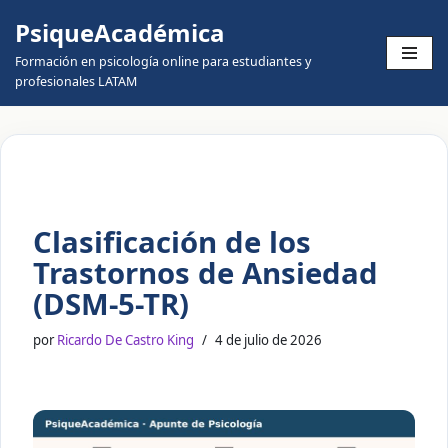
PsiqueAcadémica
Skip
Formación en psicología online para estudiantes y
to
profesionales LATAM
content
Clasificación de los
Trastornos de Ansiedad
(DSM-5-TR)
por
Ricardo De Castro King
4 de julio de 2026