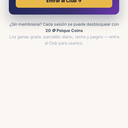
Entrar al Club →
¿Sin membresía? Cada sesión se puede desbloquear con
20 🪙 Psique Coins
Los ganas gratis: parcialito diario, racha y juegos — entra
al Club para usarlos.