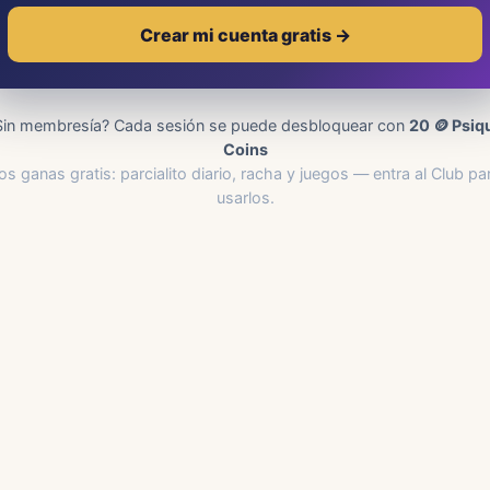
Crear mi cuenta gratis →
Sin membresía? Cada sesión se puede desbloquear con
20 🪙 Psiq
Coins
os ganas gratis: parcialito diario, racha y juegos — entra al Club pa
usarlos.