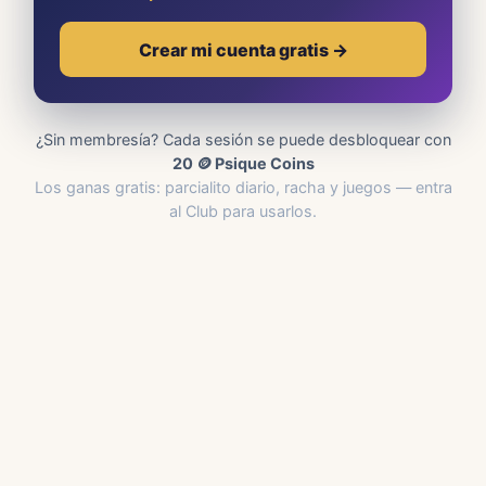
Crear mi cuenta gratis →
¿Sin membresía? Cada sesión se puede desbloquear con
20 🪙 Psique Coins
Los ganas gratis: parcialito diario, racha y juegos — entra
al Club para usarlos.