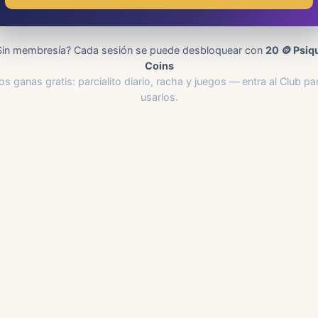
Sin membresía? Cada sesión se puede desbloquear con
20 🪙 Psiq
Coins
os ganas gratis: parcialito diario, racha y juegos — entra al Club pa
usarlos.