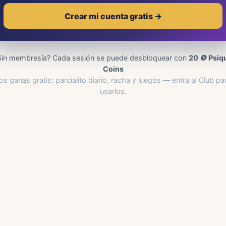
Crear mi cuenta gratis →
Sin membresía? Cada sesión se puede desbloquear con
20 🪙 Psiq
Coins
os ganas gratis: parcialito diario, racha y juegos — entra al Club pa
usarlos.